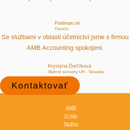
Poolman.sk
Trenčín
Se službami v oblasti účetnictví jsme s firmou
AMB Accounting spokojeni.
Krystýna Ďurčíková
Sběrné suroviny UH - Slovakia
Kontaktovať
AMB
O nás
Služby