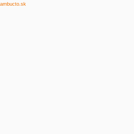
Preskočiť
ambucto.sk
na
obsah