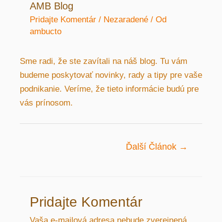
AMB Blog
Pridajte Komentár
/
Nezaradené
/ Od
ambucto
Sme radi, že ste zavítali na náš blog. Tu vám
budeme poskytovať novinky, rady a tipy pre vaše
podnikanie. Veríme, že tieto informácie budú pre
vás prínosom.
Navigácia
Ďalší Článok
→
v
článku
Pridajte Komentár
Vaša e-mailová adresa nebude zverejnená.